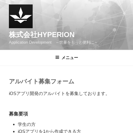
コ
ン
テ
ン
ツ
株式会社HYPERION
へ
Application Development ～世界をもっと便利に～
ス
キ
メニュー
ッ
プ
アルバイト募集フォーム
iOSアプリ開発のアルバイトを募集しております。
募集要項
学生の方
iOSアプリを1から作成できる方