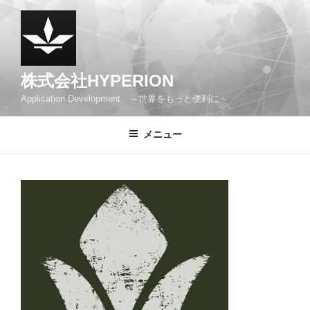
コ
ン
テ
ン
ツ
株式会社HYPERION
へ
Application Development ～世界をもっと便利に～
ス
キ
メニュー
ッ
プ